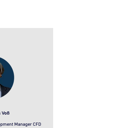
s Voß
opment Manager CFD