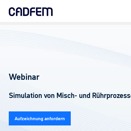
Skip
to
the
main
content.
Webinar
Simulation von Misch- und Rührprozes
Aufzeichnung anfordern