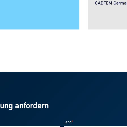
CADFEM German
nung anfordern
Land
*