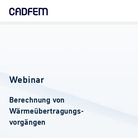
Skip
to
the
main
content.
Webinar
Berechnung von
Wärmeübertragungs-
vorgängen