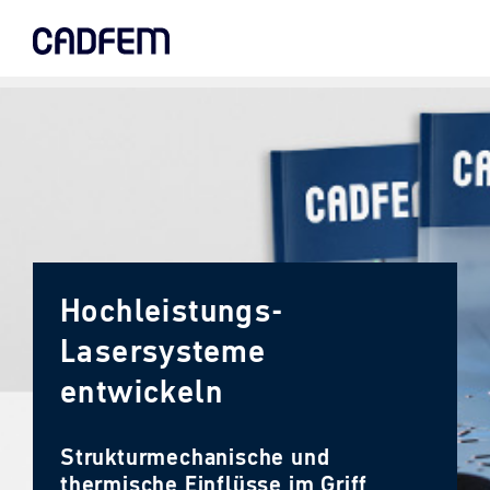
Skip
to
the
main
content.
Hochleistungs-
Lasersysteme
entwickeln
Strukturmechanische und
thermische Einflüsse im Griff