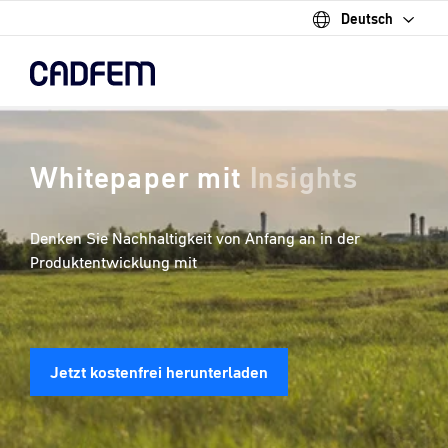
Deutsch
Skip
to
the
main
content.
Whitepaper mit
Step-by-
Step Anleitung
Denken Sie Nachhaltigkeit von Anfang an in der
Produktentwicklung mit
Jetzt kostenfrei herunterladen